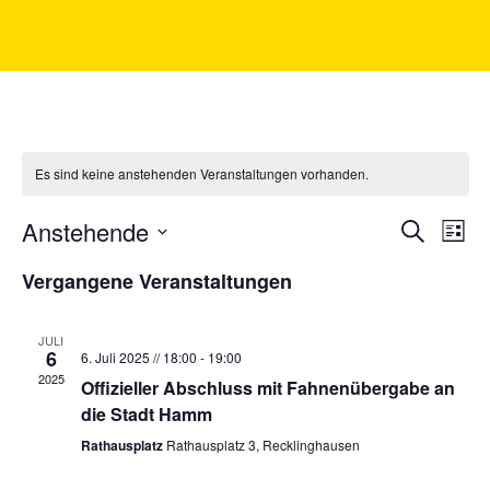
Es sind keine anstehenden Veranstaltungen vorhanden.
Anstehende
Veran
Ve
Suche
Liste
Datum
An
Such
wählen.
Vergangene Veranstaltungen
Na
und
JULI
Ansic
6
6. Juli 2025 // 18:00
-
19:00
2025
Offizieller Abschluss mit Fahnenübergabe an
Navig
die Stadt Hamm
Rathausplatz
Rathausplatz 3, Recklinghausen