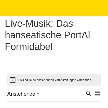
Live-Musik: Das
hanseatische PortAl
Formidabel
Es sind keine anstehenden Veranstaltungen vorhanden.
Anstehende
Verans
Ver
Suche
Summa
Select
Ans
Suche
date.