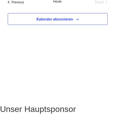
Nav
Veran
Heute
Next
Veranstaltungen
Previous
und
Ansich
Kalender abonnieren
Naviga
Unser Hauptsponsor