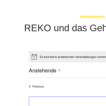
Zum
Inhalt
springen
Informationen
REKO und das Gehe
Es sind keine anstehenden Veranstaltungen vorha
Anstehende
Select
date.
Veranstaltungen
Previous