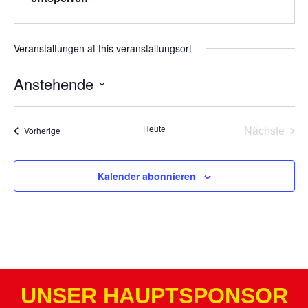
Veranstaltungen at this veranstaltungsort
Anstehende
Datum
wählen.
Vera
Heute
Nächste
Veranstaltungen
Vorherige
Kalender abonnieren
UNSER HAUPTSPONSOR